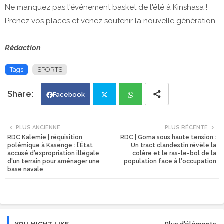
Ne manquez pas l'événement basket de l'été à Kinshasa !
Prenez vos places et venez soutenir la nouvelle génération.
Rédaction
Tags
SPORTS
Facebook
Twi
Wh
PLUS ANCIENNE
PLUS RÉCENTE
RDC Kalemie | réquisition
RDC | ​Goma sous haute tension :
tte
ats
polémique à Kasenge : l’État
Un tract clandestin révèle la
accusé d’expropriation illégale
colère et le ras-le-bol de la
d'un terrain pour aménager une
population face à l'occupation
r
app
base navale