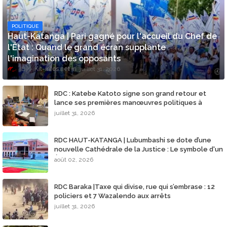
POLITIQUE
​Haut-Katanga | Pari gagné pour l'accueil du Chef de
l'État : Quand le grand écran supplante
l'imagination des opposants
Kit-infos.net
juillet 31, 2026
RDC : Katebe Katoto signe son grand retour et
lance ses premières manœuvres politiques à
Lubumbashi
juillet 31, 2026
​RDC HAUT-KATANGA | Lubumbashi se dote d’une
nouvelle Cathédrale de la Justice : Le symbole d'un
État de droit restauré !
août 02, 2026
RDC Baraka |Taxe qui divise, rue qui s’embrase : 12
policiers et 7 Wazalendo aux arrêts
juillet 31, 2026