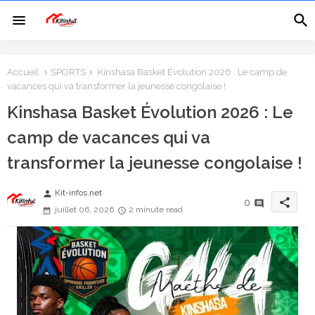
Accueil
SPORTS
Kinshasa Basket Évolution 2026 : Le camp de
vacances qui va transformer la jeunesse congolaise !
Kinshasa Basket Évolution 2026 : Le
camp de vacances qui va
transformer la jeunesse congolaise !
Kit-infos.net
person
share
0
juillet 06, 2026
2 minute read