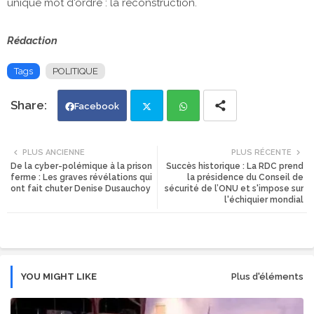
unique mot d'ordre : la reconstruction.
Rédaction
Tags
POLITIQUE
Facebook
Twi
Wh
PLUS ANCIENNE
PLUS RÉCENTE
De la cyber-polémique à la prison
Succès historique : La RDC prend
tte
ats
ferme : Les graves révélations qui
la présidence du Conseil de
ont fait chuter Denise Dusauchoy
sécurité de l’ONU et s'impose sur
l'échiquier mondial
r
app
YOU MIGHT LIKE
Plus d'éléments