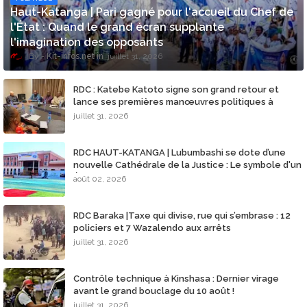
​Haut-Katanga | Pari gagné pour l'accueil du Chef de
l'État : Quand le grand écran supplante
l'imagination des opposants
Kit-infos.net
juillet 31, 2026
RDC : Katebe Katoto signe son grand retour et
lance ses premières manœuvres politiques à
Lubumbashi
juillet 31, 2026
​RDC HAUT-KATANGA | Lubumbashi se dote d’une
nouvelle Cathédrale de la Justice : Le symbole d'un
État de droit restauré !
août 02, 2026
RDC Baraka |Taxe qui divise, rue qui s’embrase : 12
policiers et 7 Wazalendo aux arrêts
juillet 31, 2026
Contrôle technique à Kinshasa : Dernier virage
avant le grand bouclage du 10 août !
juillet 31, 2026