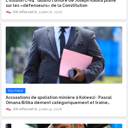
L’illusion C-64 : Quand l’ombre de Joseph Kabila plane
sur les «défenseurs» de la Constitution
Kit-infos.net
juillet 16, 2026
POLITIQUE
​Accusations de spoliation minière à Kolwezi : Pascal
Omana Bitika dément catégoriquement et traîne
Gauthier Sey en justice !
Kit-infos.net
juillet 14, 2026