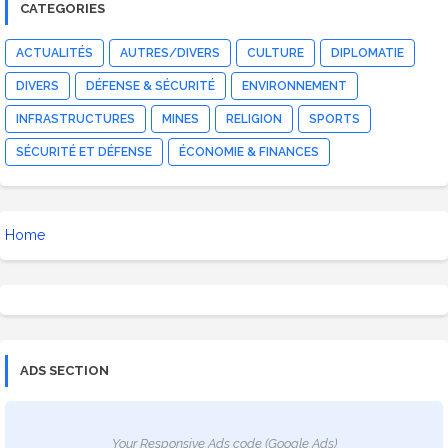
CATEGORIES
ACTUALITÉS
AUTRES/DIVERS
CULTURE
DIPLOMATIE
DIVERS
DÉFENSE & SÉCURITÉ
ENVIRONNEMENT
INFRASTRUCTURES
MINES
RELIGION
SPORTS
SÉCURITÉ ET DÉFENSE
ÉCONOMIE & FINANCES
Home
ADS SECTION
Your Responsive Ads code (Google Ads)