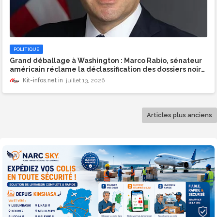
POLITIQUE
Grand déballage à Washington : Marco Rabio, sénateur
américain réclame la déclassification des dossiers noirs
de Paul Kagame
Kit-infos.net
juillet 13, 2026
Articles plus anciens