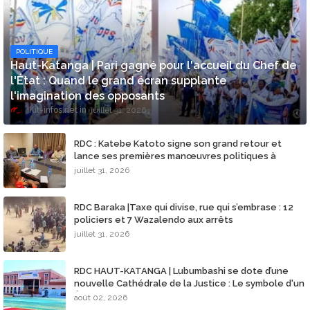
POLITIQUE
​Haut-Katanga | Pari gagné pour l'accueil du Chef de
l'État : Quand le grand écran supplante
l'imagination des opposants
Kit-infos.net
juillet 31, 2026
RDC : Katebe Katoto signe son grand retour et
lance ses premières manœuvres politiques à
Lubumbashi
juillet 31, 2026
RDC Baraka |Taxe qui divise, rue qui s’embrase : 12
policiers et 7 Wazalendo aux arrêts
juillet 31, 2026
​RDC HAUT-KATANGA | Lubumbashi se dote d’une
nouvelle Cathédrale de la Justice : Le symbole d'un
État de droit restauré !
août 02, 2026