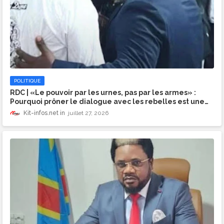
POLITIQUE
RDC | ​«Le pouvoir par les urnes, pas par les armes» :
Pourquoi prôner le dialogue avec les rebelles est une
faute morale et politique
Kit-infos.net
juillet 27, 2026