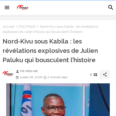
Accueil
POLITIQUE
Nord-Kivu sous Kabila : les révélations
explosives de Julien Paluku qui bousculent l’histoire
Nord-Kivu sous Kabila : les
révélations explosives de Julien
Paluku qui bousculent l’histoire
Kit-infos.net
person
share
0
juillet 06, 2026
2 minute read