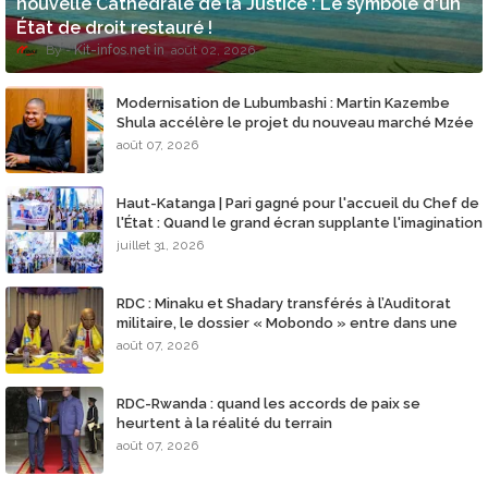
nouvelle Cathédrale de la Justice : Le symbole d'un
État de droit restauré !
Kit-infos.net
août 02, 2026
Modernisation de Lubumbashi : Martin Kazembe
Shula accélère le projet du nouveau marché Mzée
LD Kabila
août 07, 2026
​Haut-Katanga | Pari gagné pour l'accueil du Chef de
l'État : Quand le grand écran supplante l'imagination
des opposants
juillet 31, 2026
RDC : Minaku et Shadary transférés à l’Auditorat
militaire, le dossier « Mobondo » entre dans une
nouvelle phase
août 07, 2026
RDC-Rwanda : quand les accords de paix se
heurtent à la réalité du terrain
août 07, 2026