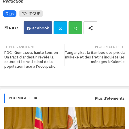
Rédaction
Tags
POLITIQUE
Facebook
Twi
Wh
PLUS ANCIENNE
PLUS RÉCENTE
RDC | ​Goma sous haute tension :
Tanganyika : la flambée des prix du
tte
ats
Un tract clandestin révèle la
mukeke et des fretins inquiète les
colère et le ras-le-bol de la
ménages à Kalemie
population face à l'occupation
r
app
YOU MIGHT LIKE
Plus d'éléments